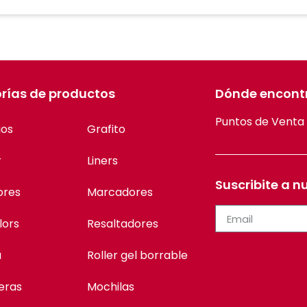
rías de productos
Dónde encont
Puntos de Venta
ios
Grafito
r
Liners
Suscribite a n
ores
Marcadores
lors
Resaltadores
a
Roller gel borrable
eras
Mochilas