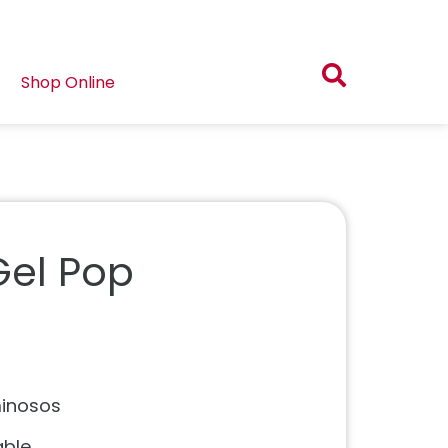
Shop Online
Gel Pop
minosos
able