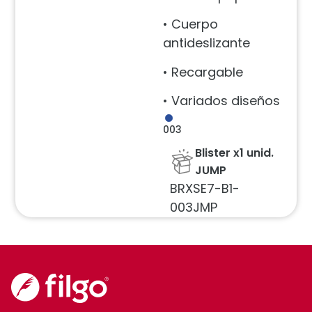
• Cuerpo
antideslizante
• Recargable
• Variados diseños
003
Blister x1 unid.
JUMP
BRXSE7-B1-
003JMP