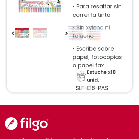
• Para resaltar sin
correr la tinta
• Sin xyleno ni
tolueno
• Escribe sobre
papel, fotocopias
o papel fax
Estuche x18
unid.
SLF-E18-PAS