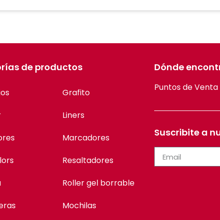
rías de productos
Dónde encont
Puntos de Venta
ios
Grafito
r
Liners
Suscribite a n
ores
Marcadores
lors
Resaltadores
a
Roller gel borrable
eras
Mochilas