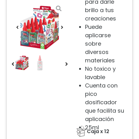
para darle
brillo a tus
creaciones
Puede
aplicarse
sobre
diversos
materiales
No toxico y
lavable
Cuenta con
pico
dosificador
que facilita su
aplicación
25ml
Caja x 12