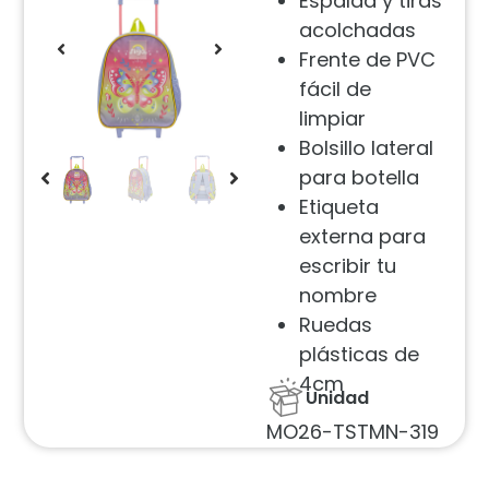
Espalda y tiras
acolchadas
Frente de PVC
fácil de
limpiar
Bolsillo lateral
para botella
Etiqueta
externa para
escribir tu
nombre
Ruedas
plásticas de
4cm
Unidad
MO26-TSTMN-319