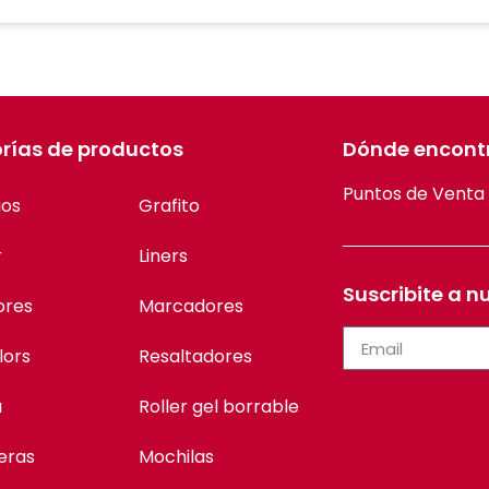
rías de productos
Dónde encont
Puntos de Venta
ios
Grafito
r
Liners
Suscribite a n
ores
Marcadores
lors
Resaltadores
a
Roller gel borrable
eras
Mochilas