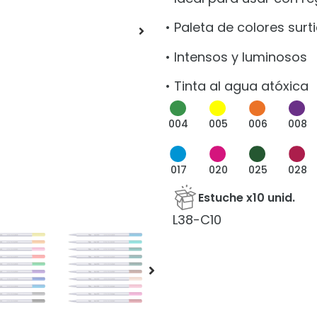
• Paleta de colores surt
• Intensos y luminosos
• Tinta al agua atóxica
004
005
006
008
017
020
025
028
Estuche x10 unid.
L38-C10