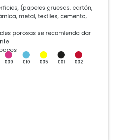
rficies, (papeles gruesos, cartón,
ámica, metal, textiles, cemento,
icies porosas se recomienda dar
nte
opacos
009
010
005
001
002