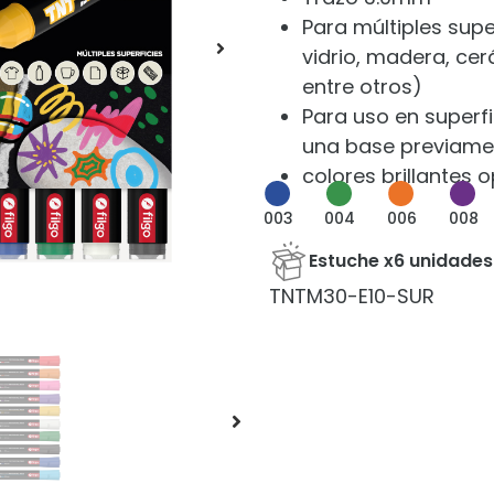
Para múltiples supe
vidrio, madera, cer
entre otros)
Para uso en superf
una base previame
colores brillantes 
003
004
006
008
Estuche x6 unidades
TNTM30-E10-SUR