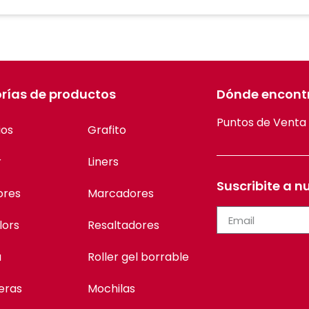
rías de productos
Dónde encont
Puntos de Venta
ios
Grafito
r
Liners
Suscribite a n
ores
Marcadores
lors
Resaltadores
a
Roller gel borrable
eras
Mochilas