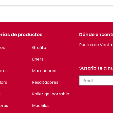
rías de productos
Dónde encont
Puntos de Venta
ios
Grafito
r
Liners
Suscribite a n
ores
Marcadores
lors
Resaltadores
a
Roller gel borrable
eras
Mochilas