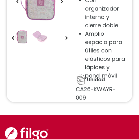
Con
organizador
interno y
cierre doble
Amplio
espacio para
útiles con
elásticos para
lápices y
panel móvil
Unidad
CA26-KWAYR-
009