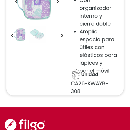
Con
organizador
interno y
cierre doble
Amplio
espacio para
útiles con
elásticos para
lápices y
panel móvil
Unidad
CA26-KWAYR-
308