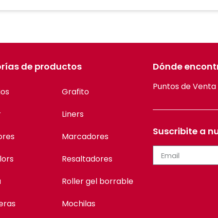
rías de productos
Dónde encont
Puntos de Venta
ios
Grafito
r
Liners
Suscribite a n
ores
Marcadores
lors
Resaltadores
a
Roller gel borrable
eras
Mochilas