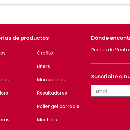
rías de productos
Dónde encont
Puntos de Venta
ios
Grafito
r
Liners
Suscribite a n
ores
Marcadores
lors
Resaltadores
a
Roller gel borrable
eras
Mochilas