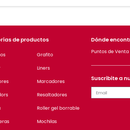
rías de productos
Dónde encont
Puntos de Venta
ios
Grafito
r
Liners
Suscribite a n
ores
Marcadores
lors
Resaltadores
a
Roller gel borrable
eras
Mochilas