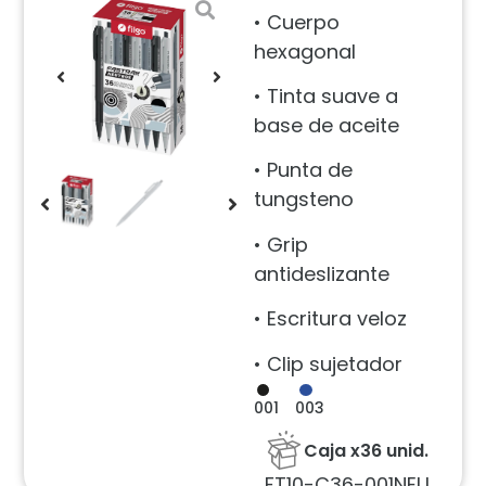
• Cuerpo
hexagonal
• Tinta suave a
base de aceite
• Punta de
tungsteno
• Grip
antideslizante
• Escritura veloz
• Clip sujetador
001
003
Caja x36 unid.
FT10-C36-001NEU