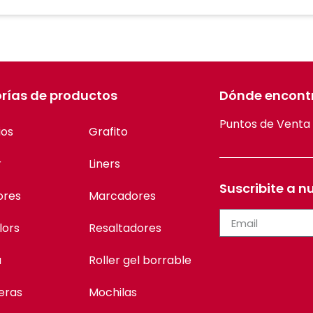
rías de productos
Dónde encont
Puntos de Venta
ios
Grafito
r
Liners
Suscribite a n
ores
Marcadores
lors
Resaltadores
a
Roller gel borrable
eras
Mochilas