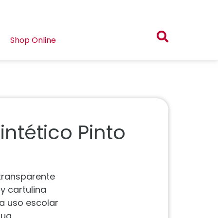
Shop Online
intético Pinto
 transparente
y cartulina
ra uso escolar
gua