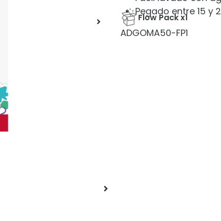
Pegado entre 15 y 
Flow Pack x1
ADGOMA50-FP1