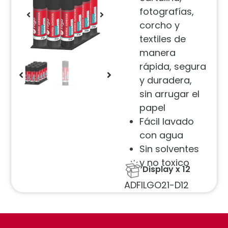
fotografías,
corcho y
textiles de
manera
rápida, segura
y duradera,
sin arrugar el
papel
Fácil lavado
con agua
Sin solventes
y no toxico
Display x 12
ADFILGO21-D12