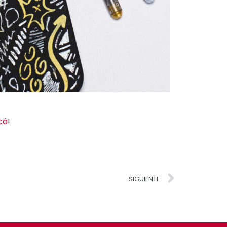
cá
!
SIGUIENTE