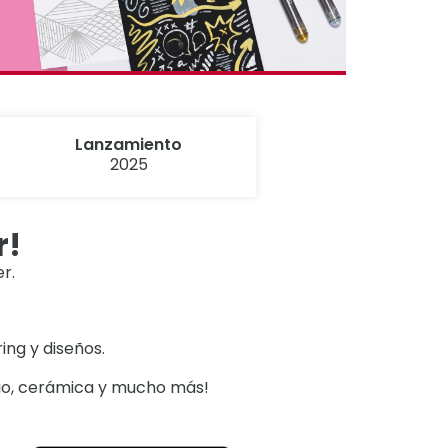
Lanzamiento
2025
r!
r.
ring y diseños.
drio, cerámica y mucho más!